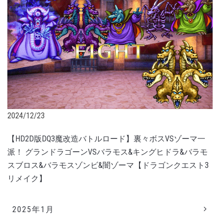
2024/12/23
【HD2D版DQ3魔改造バトルロード】裏々ボスVSゾーマ一
派！ グランドラゴーンVSバラモス&キングヒドラ&バラモ
スブロス&バラモスゾンビ&闇ゾーマ【ドラゴンクエスト3
リメイク】
2025年1月