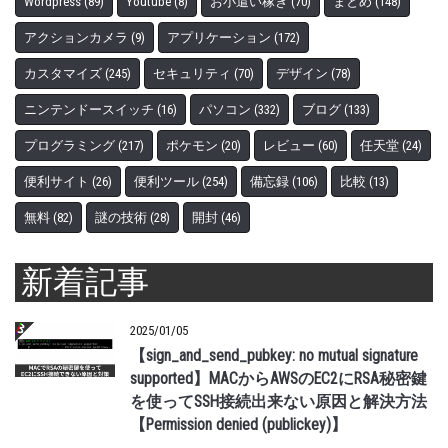
Wordpress
(89)
Youtube
(8)
お小遣い稼ぎ
(70)
まとめ
(148)
アクションカメラ
(9)
アプリケーション
(172)
カスタマイズ
(245)
セキュリティ
(70)
デザイン
(78)
ニンテンドースイッチ
(16)
パソコン
(332)
ブログ
(133)
プログラミング
(217)
ポケモン
(20)
レビュー
(60)
任天堂
(24)
便利サイト
(26)
便利ツール
(254)
備忘録
(106)
比較
(13)
無料
(82)
謎の技術
(28)
開封
(46)
新着記事
2025/01/05
【sign_and_send_pubkey: no mutual signature
supported】MACからAWSのEC2にRSA秘密鍵
を使ってSSH接続出来ない原因と解決方法
【Permission denied (publickey)】