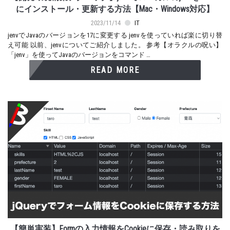
にインストール・更新する方法【Mac・Windows対応】
2023/11/14
IT
jenvでJavaのバージョンを17に変更する jenvを使っていれば楽に切り替
え可能 以前、jenvについてご紹介しました。 参考【オラクルの呪い】
「jenv」を使ってJavaのバージョンをコマンド …
READ MORE
【簡単実装】Formの入力情報をCookieに保存・読み取りを