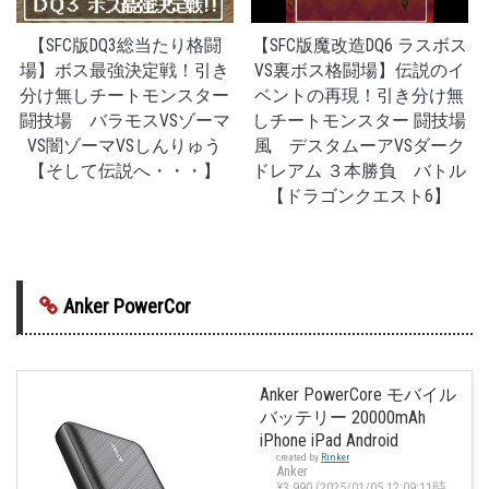
【SFC版DQ3総当たり格闘
【SFC版魔改造DQ6 ラスボス
場】ボス最強決定戦！引き
VS裏ボス格闘場】伝説のイ
分け無しチートモンスター
ベントの再現！引き分け無
闘技場 バラモスVSゾーマ
しチートモンスター 闘技場
VS闇ゾーマVSしんりゅう
風 デスタムーアVSダーク
【そして伝説へ・・・】
ドレアム ３本勝負 バトル
【ドラゴンクエスト6】
Anker PowerCor
Anker PowerCore モバイル
バッテリー 20000mAh
iPhone iPad Android
created by
Rinker
Anker
¥3,990
(2025/01/05 12:09:11時