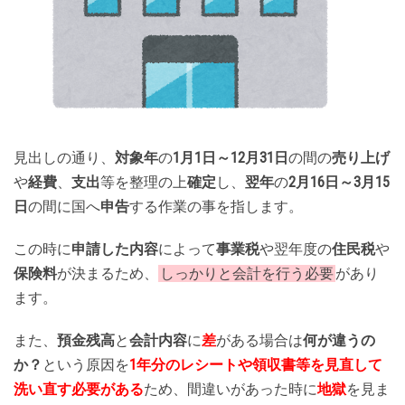
見出しの通り、
対象年
の
1月1日～12月31日
の間の
売り上げ
や
経費
、
支出
等を整理の上
確定
し、
翌年
の
2月16日～3月15
日
の間に国へ
申告
する作業の事を指します。
この時に
申請した内容
によって
事業税
や翌年度の
住民税
や
保険料
が決まるため、
しっかりと会計を行う必要
があり
ます。
また、
預金残高
と
会計内容
に
差
がある場合は
何が違うの
か？
という原因を
1年分のレシートや領収書等を見直して
洗い直す必要がある
ため、間違いがあった時に
地獄
を見ま