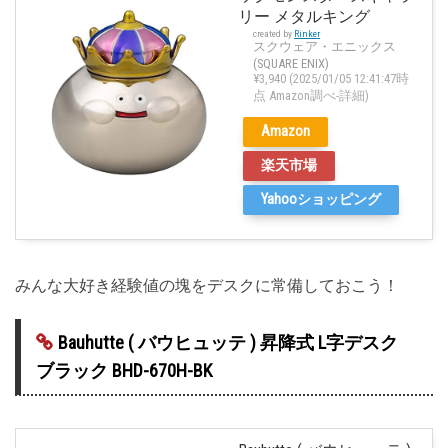
リー メタルキング
created by
Rinker
スクウェア・エニックス
(SQUARE ENIX)
¥3,940
(2025/01/05 12:41:47時
点 Amazon調べ-
詳細)
Amazon
楽天市場
Yahooショッピング
みんな大好き経験値の塊をデスクに常備しておこう！
Bauhutte ( バウヒュッテ ) 昇降式 L字デスク
ブラック BHD-670H-BK