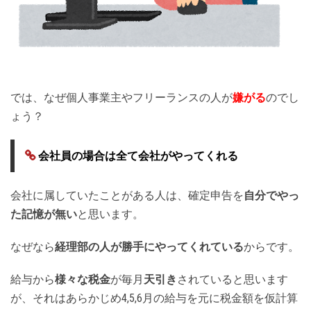
では、なぜ個人事業主やフリーランスの人が
嫌がる
のでし
ょう？
会社員の場合は全て会社がやってくれる
会社に属していたことがある人は、確定申告を
自分でやっ
た記憶が無い
と思います。
なぜなら
経理部の人が勝手にやってくれている
からです。
給与から
様々な税金
が毎月
天引き
されていると思います
が、それはあらかじめ4,5,6月の給与を元に税金額を仮計算