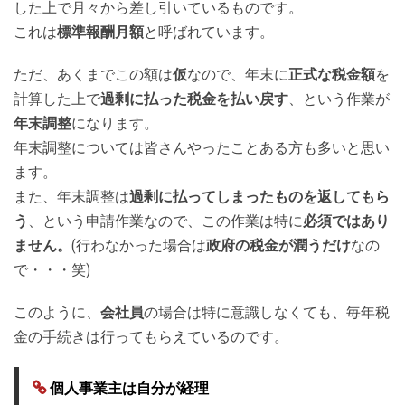
した上で月々から差し引いているものです。
これは
標準報酬月額
と呼ばれています。
ただ、あくまでこの額は
仮
なので、年末に
正式な税金額
を
計算した上で
過剰に払った税金を払い戻す
、という作業が
年末調整
になります。
年末調整については皆さんやったことある方も多いと思い
ます。
また、年末調整は
過剰に払ってしまったものを返してもら
う
、という申請作業なので、この作業は特に
必須ではあり
ません。
(行わなかった場合は
政府の税金が潤うだけ
なの
で・・・笑)
このように、
会社員
の場合は特に意識しなくても、毎年税
金の手続きは行ってもらえているのです。
個人事業主は自分が経理