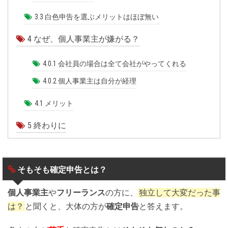
3.3
白色申告を選ぶメリットはほぼ無い
4
なぜ、個人事業主が嫌がる？
4.0.1
会社員の場合は全て会社がやってくれる
4.0.2
個人事業主は自分が経理
4.1
メリット
5
終わりに
そもそも確定申告とは？
個人事業主
や
フリーランス
の方に、
独立して大変だった事
は？
と聞くと、大体の方が
確定申告
と答えます。