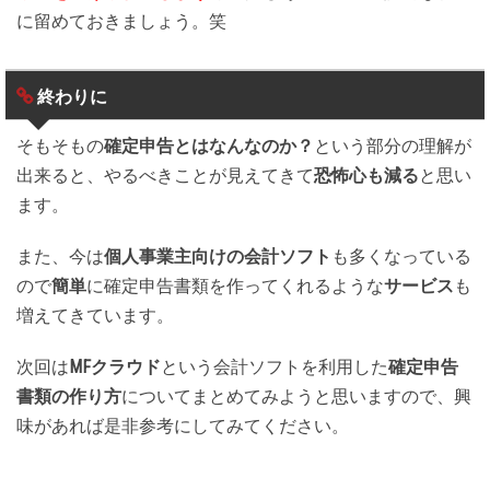
に留めておきましょう。笑
終わりに
そもそもの
確定申告とはなんなのか？
という部分の理解が
出来ると、やるべきことが見えてきて
恐怖心も減る
と思い
ます。
また、今は
個人事業主向けの会計ソフト
も多くなっている
ので
簡単
に確定申告書類を作ってくれるような
サービス
も
増えてきています。
次回は
MFクラウド
という会計ソフトを利用した
確定申告
書類の作り方
についてまとめてみようと思いますので、興
味があれば是非参考にしてみてください。