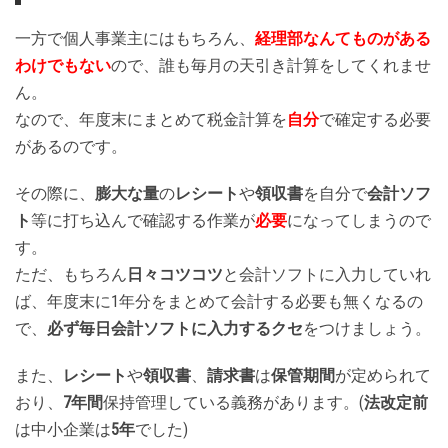
一方で個人事業主にはもちろん、
経理部なんてものがある
わけでもない
ので、誰も毎月の天引き計算をしてくれませ
ん。
なので、年度末にまとめて税金計算を
自分
で確定する必要
があるのです。
その際に、
膨大な量
の
レシート
や
領収書
を自分で
会計ソフ
ト
等に打ち込んで確認する作業が
必要
になってしまうので
す。
ただ、もちろん
日々コツコツ
と会計ソフトに入力していれ
ば、年度末に1年分をまとめて会計する必要も無くなるの
で、
必ず毎日会計ソフトに入力するクセ
をつけましょう。
また、
レシート
や
領収書
、
請求書
は
保管期間
が定められて
おり、
7年間
保持管理している義務があります。(
法改定前
は中小企業は
5年
でした)