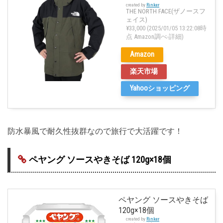
created by
Rinker
THE NORTH FACE(ザノースフ
ェイス)
¥33,000
(2025/01/05 13:22:08時
点 Amazon調べ-
詳細)
Amazon
楽天市場
Yahooショッピング
防水暴風で耐久性抜群なので旅行で大活躍です！
ペヤング ソースやきそば 120g×18個
ペヤング ソースやきそば
120g×18個
created by
Rinker