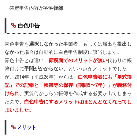
・確定申告内容が
やや複雑
白色申告
青色申告を
選択しなかった
事業者、もしくは届出を
提出し
なかった
場合は自動的に白色申告制度に該当します。
青色申告とは違い、
節税面でのメリットが無い
代わりに帳
簿付けに
手間がかからない
、という点がメリットでした
が、2014年（平成26年）からは、
白色申告者にも「単式簿
記」での記帳と「帳簿等の保存（期間5〜7年）」が義務付
けられ
、実質何かしらの帳簿を作成する必要が出てしまっ
たので、
白色申告にするメリットはほとんどなくなってし
まいました。
メリット