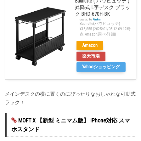
Bauhutte ( バウヒュッテ )
昇降式 L字デスク ブラッ
ク BHD-670H-BK
created by
Rinker
Bauhutte(バウヒュッテ)
¥15,855
(2025/01/05 12:09:12時
点 Amazon調べ-
詳細)
Amazon
楽天市場
Yahooショッピング
メインデスクの横に置くのにぴったりなおしゃれな可動式
ラック！
MOFT X 【新型 ミニマム版】 iPhone対応 スマ
ホスタンド