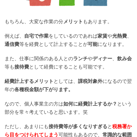
もちろん、大変な作業の分
メリット
もあります。
例えば、
自宅で作業
をしているのであれば
家賃
や
光熱費
、
通信費
等を経費として計上することが
可能
になります。
また、仕事に関係のある人との
ランチ
や
ディナー
、
飲み会
等も
接待費
として経費にすることも可能です。
経費計上するメリット
としては、
課税対象外
になるので翌
年の
各種税金額が下がります。
なので、個人事業主の方は
如何に経費計上するか？
という
部分を常々考えていると思います。笑
ただし、あまりにも
接待費等が多くなりすぎる
と
税務署か
ら目をつけられてしまう
可能性もあるので、
常識的な範囲