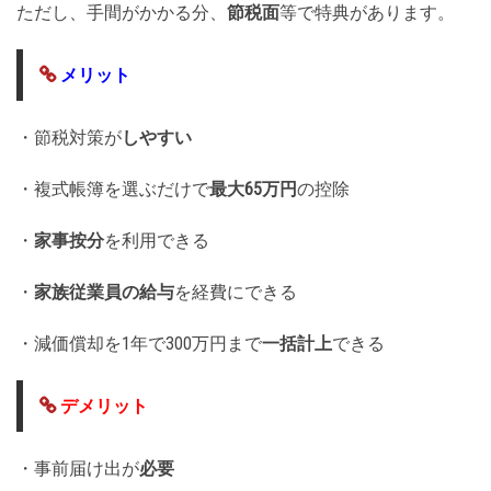
ただし、手間がかかる分、
節税面
等で特典があります。
メリット
・節税対策が
しやすい
・複式帳簿を選ぶだけで
最大65万円
の控除
・
家事按分
を利用できる
・
家族従業員の給与
を経費にできる
・減価償却を1年で300万円まで
一括計上
できる
デメリット
・事前届け出が
必要