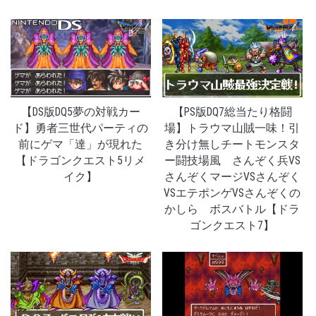
【DS版DQ5夢の対戦カー
【PS版DQ7総当たり格闘
ド】勇者三世代パーティの
場】トラウマ山賊一味！引
前にゲマ「達」が現れた
き分け無しチートモンスタ
【ドラゴンクエスト5リメ
ー闘技場風 さんぞく兵VS
イク】
さんぞくマージVSさんぞく
VSエテポンゲVSさんぞくの
かしら ボスバトル【ドラ
ゴンクエスト7】