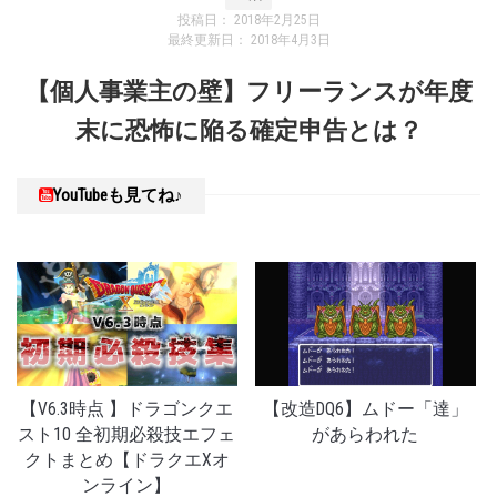
投稿日：
2018年2月25日
最終更新日：
2018年4月3日
【個人事業主の壁】フリーランスが年度
末に恐怖に陥る確定申告とは？
YouTubeも見てね♪
【V6.3時点 】ドラゴンクエ
【改造DQ6】ムドー「達」
スト10 全初期必殺技エフェ
があらわれた
クトまとめ【ドラクエXオ
ンライン】