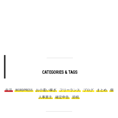
CATEGORIES & TAGS
生活
,
WORDPRESS
,
お小遣い稼ぎ
,
フリーランス
,
ブログ
,
まとめ
,
個
人事業主
,
確定申告
,
節税