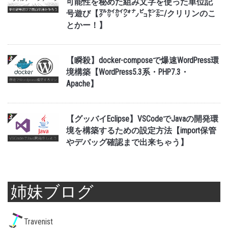
可能性を秘めた組み文字を使った単位記
号遊び【㍆㌋㌋㌆㌨㌰㌣㌈/クリリンのこ
とかー！】
【瞬殺】docker-composeで爆速WordPress環
境構築【WordPress5.3系・PHP7.3・
Apache】
【グッバイEclipse】VSCodeでJavaの開発環
境を構築するための設定方法【import保管
やデバッグ確認まで出来ちゃう】
姉妹ブログ
Travenist