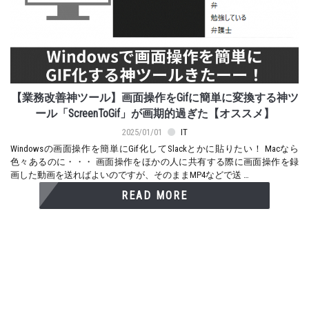
【業務改善神ツール】画面操作をGifに簡単に変換する神ツ
ール「ScreenToGif」が画期的過ぎた【オススメ】
2025/01/01
IT
Windowsの画面操作を簡単にGif化してSlackとかに貼りたい！ Macなら
色々あるのに・・・ 画面操作をほかの人に共有する際に画面操作を録
画した動画を送ればよいのですが、そのままMP4などで送 …
READ MORE