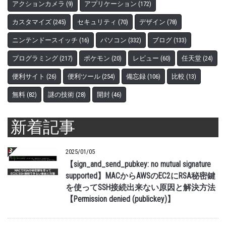
アクションカメラ
(9)
アプリケーション
(172)
カスタマイズ
(245)
セキュリティ
(70)
デザイン
(78)
ニンテンドースイッチ
(16)
パソコン
(332)
ブログ
(133)
プログラミング
(217)
ポケモン
(20)
レビュー
(60)
任天堂
(24)
便利サイト
(26)
便利ツール
(254)
備忘録
(106)
比較
(13)
無料
(82)
謎の技術
(28)
開封
(46)
新着記事
2025/01/05
【sign_and_send_pubkey: no mutual signature
supported】MACからAWSのEC2にRSA秘密鍵
を使ってSSH接続出来ない原因と解決方法
【Permission denied (publickey)】