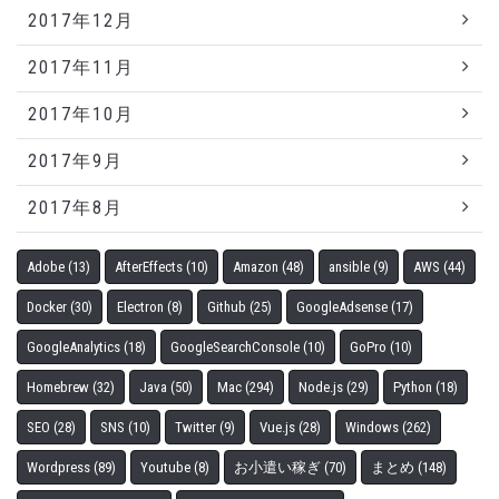
2017年12月
2017年11月
2017年10月
2017年9月
2017年8月
Adobe
(13)
AfterEffects
(10)
Amazon
(48)
ansible
(9)
AWS
(44)
Docker
(30)
Electron
(8)
Github
(25)
GoogleAdsense
(17)
GoogleAnalytics
(18)
GoogleSearchConsole
(10)
GoPro
(10)
Homebrew
(32)
Java
(50)
Mac
(294)
Node.js
(29)
Python
(18)
SEO
(28)
SNS
(10)
Twitter
(9)
Vue.js
(28)
Windows
(262)
Wordpress
(89)
Youtube
(8)
お小遣い稼ぎ
(70)
まとめ
(148)