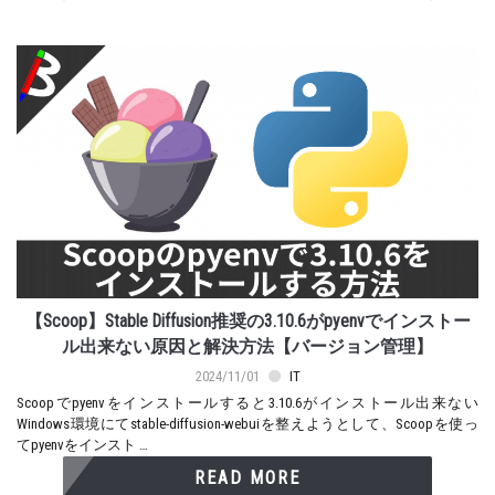
【Scoop】Stable Diffusion推奨の3.10.6がpyenvでインストー
ル出来ない原因と解決方法【バージョン管理】
2024/11/01
IT
Scoopでpyenvをインストールすると3.10.6がインストール出来ない
Windows環境にてstable-diffusion-webuiを整えようとして、Scoopを使っ
てpyenvをインスト …
READ MORE