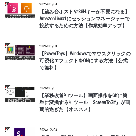
2025/01/04
【踏み台ホストやSSHキーが不要になる】
AmazonLinux1にセッションマネージャーで
接続するための方法【作業効率アップ】
2025/01/03
【PowerToys】Windowsでマウスクリックの
可視化エフェクトをONにする方法【公式
で無料】
2025/01/01
【業務改善神ツール】画面操作をGifに簡
単に変換する神ツール「ScreenToGif」が画
期的過ぎた【オススメ】
2024/12/03