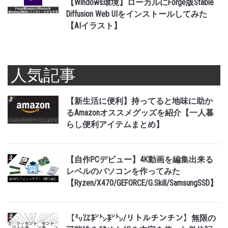
【Windows環境】ローカルにForge版Stable
Diffusion Web UIをインストールしてみた
【AIイラスト】
人気記事
【新生活に便利】持ってると地味に助か
るAmazonオススメグッズを紹介【一人暮
らし便利アイテムまとめ】
【自作PCデビュー】4K動画を編集出来る
レベルのパソコンを作ってみた
【Ryzen/X470/GEFORCE/G.Skill/SamsungSSD】
【㍉㍑㌢㌧㌢㌧/リトルチンチン】無限の