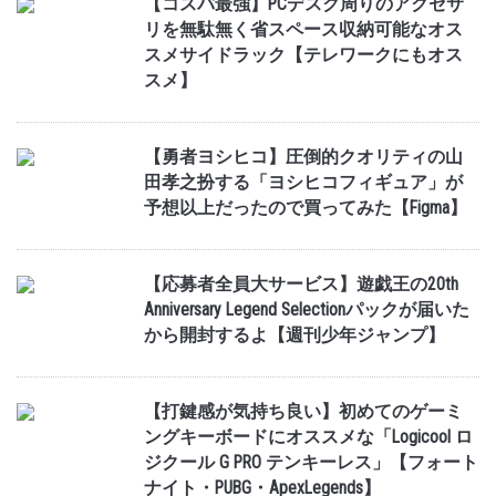
【コスパ最強】PCデスク周りのアクセサ
リを無駄無く省スペース収納可能なオス
スメサイドラック【テレワークにもオス
スメ】
【勇者ヨシヒコ】圧倒的クオリティの山
田孝之扮する「ヨシヒコフィギュア」が
予想以上だったので買ってみた【Figma】
【応募者全員大サービス】遊戯王の20th
Anniversary Legend Selectionパックが届いた
から開封するよ【週刊少年ジャンプ】
【打鍵感が気持ち良い】初めてのゲーミ
ングキーボードにオススメな「Logicool ロ
ジクール G PRO テンキーレス」【フォート
ナイト・PUBG・ApexLegends】