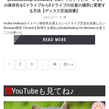
の保存先をCドライブからDドライブの任意の場所に変更す
る方法【ディスク圧迫回避】
2023/12/11
IT
Docker Desktopのイメージ保存先を変えたい Cドライブ圧迫を回避したい
Windows環境でDockerを利用する場合はDockerDesktop for Windowsを使う
ことが多いと …
READ MORE
1
2
3
…
34
次へ »
YouTubeも見てね♪