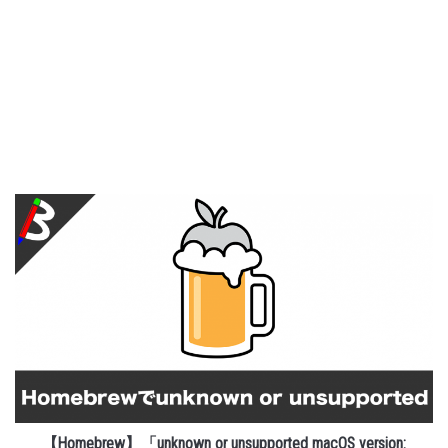
【Homebrew】「unknown or unsupported macOS version: