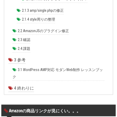
2.1.3
amp/single.phpの修正
2.1.4
style周りの整理
2.2
AmazonJSのプラグイン修正
2.3
確認
2.4
課題
3
参考
3.1
WordPress AMP対応 モダンWeb制作 レッスンブッ
ク
4
終わりに
Amazonの商品リンクが見にくい。。。