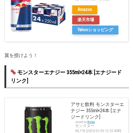
Amazon
楽天市場
Yahooショッピング
翼を授けよう！
モンスターエナジー 355ml×24本 [エナジード
リンク]
アサヒ飲料 モンスターエ
ナジー 355ml×24本 [エナ
ジードリンク]
created by
Rinker
モンスター
¥4,718
(2025/01/05 12:33:40時