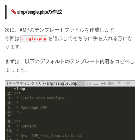
amp/single.phpの作成
次に、AMPのテンプレートファイルを作成します。
今回は
を追加してそちらに手を入れる形にな
single.php
ります。
まずは、以下の
デフォルトのテンプレート内容
をコピペし
ましょう。
{テーマディレクトリ}/amp/single.php
PHP
1
<?php
2
/**
3
 * Single view template.
4
 *
5
 * @package AMP
6
 */
7
8
/**
9
 * Context.
10
 *
11
 * @var AMP_Post_Template $this