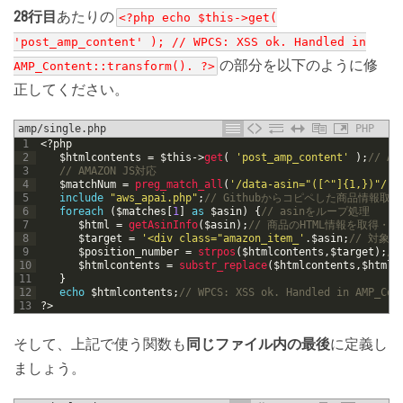
28行目
あたりの
<?php echo $this->get(
'post_amp_content' ); // WPCS: XSS ok. Handled in
の部分を以下のように修
AMP_Content::transform(). ?>
正してください。
amp/single.php
PHP
1
<?php
2
$htmlcontents
=
$this
->
get
(
'post_amp_content'
)
;
// 
3
// AMAZON JS対応
4
$matchNum
=
preg_match_all
(
'/data-asin="([^"]{1,})"/'
,
5
include
"aws_apai.php"
;
// Githubからコピペした商品情報取
6
foreach
(
$matches
[
1
]
as
$asin
)
{
// asinをループ処理
7
$html
=
getAsinInfo
(
$asin
)
;
// 商品のHTML情報を取得・生
8
$target
=
'<div class="amazon_item_'
.
$asin
;
// 対象の
9
$position_number
=
strpos
(
$htmlcontents
,
$target
)
;
/
10
$htmlcontents
=
substr_replace
(
$htmlcontents
,
$html
,
11
}
12
echo
$htmlcontents
;
// WPCS: XSS ok. Handled in AMP_Con
13
?>
そして、上記で使う関数も
同じファイル内の最後
に定義し
ましょう。