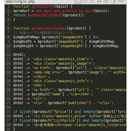
amp/single.php
PHP
1
function
getAsinInfo
(
$asin
)
{
2
$product
=
aws_apai_get_product_by_asin
(
$asin
)
;
3
return
getAmazonInfoHtml
(
$product
)
;
4
}
5
6
function
getAmazonInfoHtml
(
$product
)
{
7
// 画像サイズを横幅最大65pxとする
8
$imgWidthMag
=
$product
[
"imageWidth"
]
/
65
;
9
$imgWidth
=
$product
[
"imageWidth"
]
/
$imgWidthMag
;
10
$imgHeight
=
$product
[
"imageHeight"
]
/
$imgWidthMag
;
11
12
$html
;
13
$html
.
=
'<div class="amazonjs_item">'
;
14
$html
.
=
'<div class="amazonjs_image">'
;
15
$html
.
=
'<a href='
.
$product
[
"url"
]
.
'class="amazonjs_l
16
$html
.
=
'<amp-img src="'
.
$product
[
"image"
]
.
'" width="'
17
$html
.
=
'</div>'
;
18
$html
.
=
'<div class="amazonjs_info">'
;
19
$html
.
=
'<h4>'
;
20
$html
.
=
'<a href="'
.
$product
[
"url"
]
.
'" class="amazonj
21
$html
.
=
$product
[
"name"
]
.
'</a></h4>'
;
22
$html
.
=
'<ul>'
;
23
$html
.
=
'<li>'
.
$product
[
"publisher"
]
.
'</li>'
;
24
25
if
(
isset
(
$product
[
"fprice"
]
)
and
!
empty
(
$product
[
"fprice
26
$html
.
=
'<li class="amazonjs_price" title=
27
if
(
isset
(
$product
[
"ListFprice"
]
)
and
!
empty
(
$product
[
"Li
28
$html
.
=
'<b>参考価格</b><span class="amazonjs_listprice">
29
}