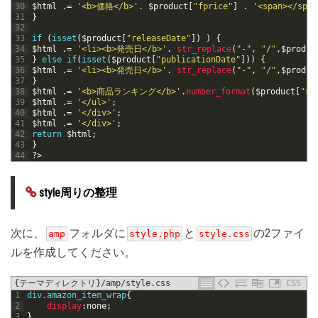
30
$html
.
=
'<b>価格</b>'
.
$product
[
"fprice"
]
.
'<span></span
31
}
32
33
if
(
isset
(
$product
[
"releaseDate"
]
)
)
{
34
$html
.
=
'<li><b>発売日</b>'
.
str_replace
(
"-"
,
"/"
,
$produc
35
}
else
if
(
isset
(
$product
[
"publicationDate"
]
)
)
{
36
$html
.
=
'<li><b>発売日</b>'
.
str_replace
(
"-"
,
"/"
,
$produc
37
}
38
$html
.
=
'<b>商品ランキング</b>'
.
number_format
(
$product
[
"sa
39
$html
.
=
'</ul>'
;
40
$html
.
=
'</div>'
;
41
$html
.
=
'</div>'
;
42
return
$html
;
43
}
44
?>
style周りの整理
次に、
フォルダに
と
の2ファイ
amp
style.php
style.css
ルを作成してください。
{テーマディレクトリ}/amp/style.css
CSS
1
div.amazon_item_wrap
{
2
display
:
none
;
3
}