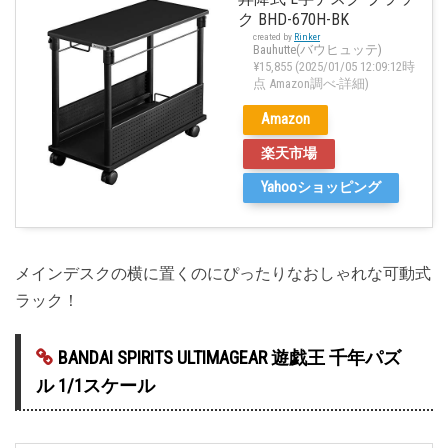
ク BHD-670H-BK
created by
Rinker
Bauhutte(バウヒュッテ)
¥15,855
(2025/01/05 12:09:12時
点 Amazon調べ-
詳細)
Amazon
楽天市場
Yahooショッピング
メインデスクの横に置くのにぴったりなおしゃれな可動式
ラック！
BANDAI SPIRITS ULTIMAGEAR 遊戯王 千年パズ
ル 1/1スケール