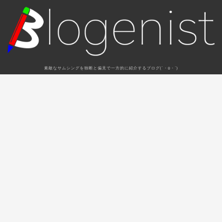
素敵なサムシングを独断と偏見で一方的に紹介するブログ(´・Ω・`)