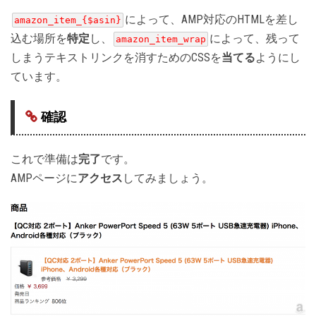
によって、AMP対応のHTMLを差し
amazon_item_{$asin}
込む場所を
特定
し、
によって、残って
amazon_item_wrap
しまうテキストリンクを消すためのCSSを
当てる
ようにし
ています。
確認
これで準備は
完了
です。
AMPページに
アクセス
してみましょう。