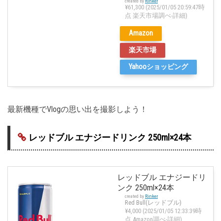
created by
Rinker
¥61,300
(2025/01/05 20:59:47時
点 楽天市場調べ-
詳細)
Amazon
楽天市場
Yahooショッピング
最新機種でVlogの思い出を撮影しよう！
レッドブル エナジードリンク 250ml×24本
レッドブル エナジードリ
ンク 250ml×24本
created by
Rinker
Red Bull(レッドブル)
¥4,000
(2025/01/05 12:33:39時
点 Amazon調べ-
詳細)