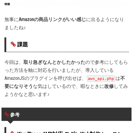
無事に
Amazonの商品リンクがいい感じ
に出るようになり
ましたね♪
課題
今回は、
取り急ぎなんとかしたかった
ので参考にしてもら
った方法を軸に対応を行いましたが、導入している
AmazonJSのプラグインを呼び出せば、
は
不
aws_api.php
要になりそう
な気はしているので、暇なときに
改修
してみ
ようかなと思います♪
参考