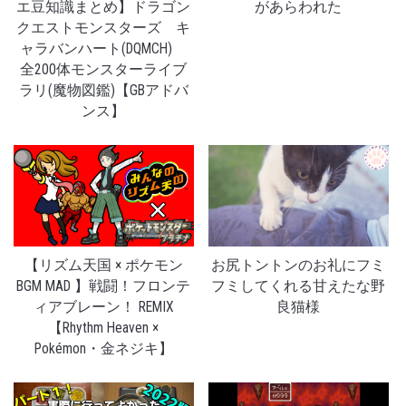
エ豆知識まとめ】ドラゴン
があらわれた
クエストモンスターズ キ
ャラバンハート(DQMCH)
全200体モンスターライブ
ラリ(魔物図鑑)【GBアドバ
ンス】
【リズム天国 × ポケモン
お尻トントンのお礼にフミ
BGM MAD 】戦闘！フロンテ
フミしてくれる甘えたな野
ィアブレーン！ REMIX
良猫様
【Rhythm Heaven ×
Pokémon・金ネジキ】