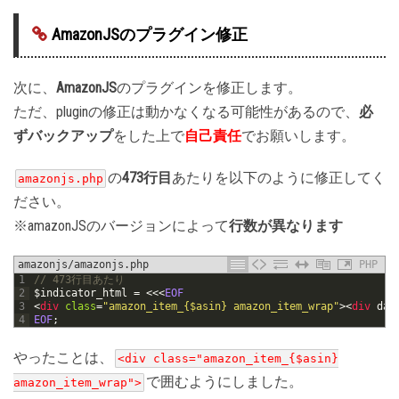
AmazonJSのプラグイン修正
次に、
AmazonJS
のプラグインを修正します。
ただ、pluginの修正は動かなくなる可能性があるので、
必
ずバックアップ
をした上で
自己責任
でお願いします。
の
473行目
あたりを以下のように修正してく
amazonjs.php
ださい。
※amazonJSのバージョンによって
行数が異なります
amazonjs/amazonjs.php
PHP
1
// 473行目あたり
2
$indicator_html
=
<<<
EOF
3
<
div 
class
=
"amazon_item_{$asin} amazon_item_wrap"
>
<
div 
dat
4
EOF
;
やったことは、
<div class="amazon_item_{$asin}
で囲むようにしました。
amazon_item_wrap">