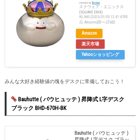
created by
Rinker
スクウェア・エニックス
(SQUARE ENIX)
¥3,940
(2025/01/05 12:41:47時
点 Amazon調べ-
詳細)
Amazon
楽天市場
Yahooショッピング
みんな大好き経験値の塊をデスクに常備しておこう！
Bauhutte ( バウヒュッテ ) 昇降式 L字デスク
ブラック BHD-670H-BK
Bauhutte ( バウヒュッテ )
昇降式 L字デスク ブラッ