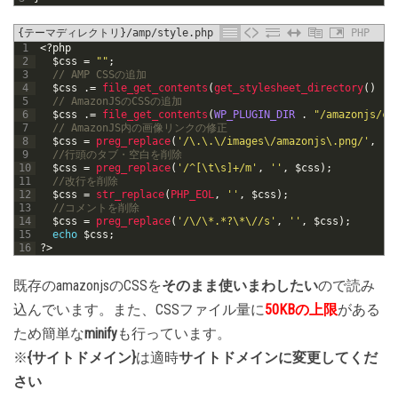
{テーマディレクトリ}/amp/style.php
PHP
1
<?php
2
$css
=
""
;
3
// AMP CSSの追加
4
$css
.
=
file_get_contents
(
get_stylesheet_directory
(
)
.
5
// AmazonJSのCSSの追加
6
$css
.
=
file_get_contents
(
WP_PLUGIN_DIR
.
"/amazonjs/cs
7
// AmazonJS内の画像リンクの修正
8
$css
=
preg_replace
(
'/\.\.\/images\/amazonjs\.png/'
,
'{
9
//行頭のタブ・空白を削除
10
$css
=
preg_replace
(
'/^[\t\s]+/m'
,
''
,
$css
)
;
11
//改行を削除
12
$css
=
str_replace
(
PHP_EOL
,
''
,
$css
)
;
13
//コメントを削除
14
$css
=
preg_replace
(
'/\/\*.*?\*\//s'
,
''
,
$css
)
;
15
echo
$css
;
16
?>
既存のamazonjsのCSSを
そのまま使いまわしたい
ので読み
込んでいます。また、CSSファイル量に
50KBの上限
がある
ため簡単な
minify
も行っています。
※
{サイトドメイン}
は適時
サイトドメインに変更してくだ
さい