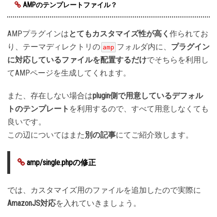
AMPのテンプレートファイル？
AMPプラグインは
とてもカスタマイズ性が高く
作られてお
り、テーマディレクトリの
フォルダ内に、
プラグイン
amp
に対応しているファイルを配置するだけ
でそちらを利用し
てAMPページを生成してくれます。
また、存在しない場合は
plugin側で用意しているデフォル
トのテンプレート
を利用するので、すべて用意しなくても
良いです。
この辺についてはまた
別の記事
にてご紹介致します。
amp/single.phpの修正
では、カスタマイズ用のファイルを追加したので実際に
AmazonJS対応
を入れていきましょう。