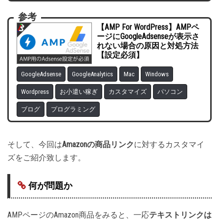
参考
【AMP For WordPress】AMPペ
ージにGoogleAdsenseが表示さ
れない場合の原因と対処方法
【設定必須】
GoogleAdsense
GoogleAnalytics
Mac
Windows
Wordpress
お小遣い稼ぎ
カスタマイズ
パソコン
ブログ
プログラミング
そして、今回は
Amazonの商品リンク
に対するカスタマイ
ズをご紹介致します。
何が問題か
AMPページのAmazon商品をみると、一応
テキストリンクは