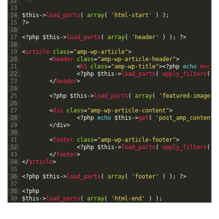
12
 */
13
14
$this
->
load_parts
(
array
(
'html-start'
)
)
;
15
?>
16
17
<?php
$this
->
load_parts
(
array
(
'header'
)
)
;
?>
18
19
<
article 
class
=
"amp-wp-article"
>
20
<
header 
class
=
"amp-wp-article-header"
>
21
<
h1 
class
=
"amp-wp-title"
>
<?php
echo
esc_h
22
<?php
$this
->
load_parts
(
apply_filters
(
'
23
<
/
header
>
24
25
<?php
$this
->
load_parts
(
array
(
'featured-image'
26
27
<
div 
class
=
"amp-wp-article-content"
>
28
<?php
echo
$this
->
get
(
'post_amp_content'
29
<
/
div
>
30
31
<
footer 
class
=
"amp-wp-article-footer"
>
32
<?php
$this
->
load_parts
(
apply_filters
(
'
33
<
/
footer
>
34
<
/
article
>
35
36
<?php
$this
->
load_parts
(
array
(
'footer'
)
)
;
?>
37
38
<?php
39
$this
->
load_parts
(
array
(
'html-end'
)
)
;