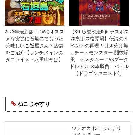
2023年最新版！GWにオスス
【SFC版魔改造DQ6 ラスボス
メな実際に石垣島で食べた
VS裏ボス格闘場】伝説のイ
美味しいご飯屋さん７店舗
ベントの再現！引き分け無
をご紹介【ランチメインの
しチートモンスター 闘技場
タコライス・八重山そば】
風 デスタムーアVSダーク
ドレアム ３本勝負 バトル
【ドラゴンクエスト6】
ねこじゃすり
ワタオカ ねこじゃすり
ライトグレー