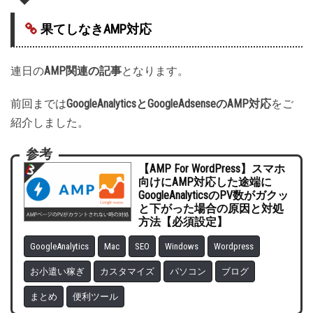
果てしなきAMP対応
連日の
AMP関連の記事
となります。
前回までは
GoogleAnalyticsとGoogleAdsenseのAMP対応
をご
紹介しました。
参考
【AMP For WordPress】スマホ
向けにAMP対応した途端に
GoogleAnalyticsのPV数がガクッ
と下がった場合の原因と対処
方法【必須設定】
GoogleAnalytics
Mac
SEO
Windows
Wordpress
お小遣い稼ぎ
カスタマイズ
パソコン
ブログ
まとめ
便利ツール