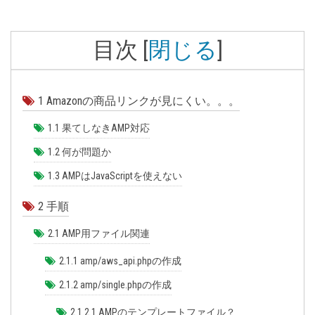
目次
[
閉じる
]
1
Amazonの商品リンクが見にくい。。。
1.1
果てしなきAMP対応
1.2
何が問題か
1.3
AMPはJavaScriptを使えない
2
手順
2.1
AMP用ファイル関連
2.1.1
amp/aws_api.phpの作成
2.1.2
amp/single.phpの作成
2.1.2.1
AMPのテンプレートファイル？